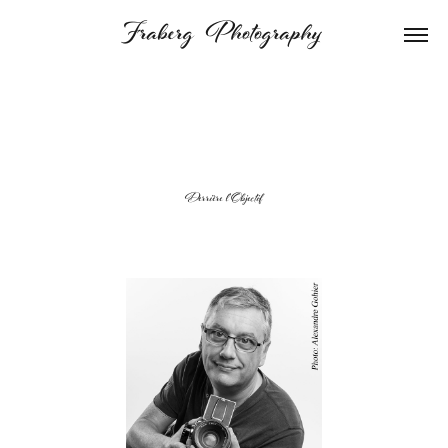
Fraberg  Photography 
Derrière
l'Objectif